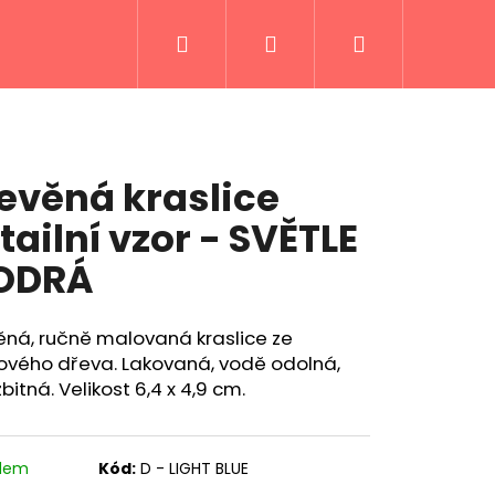
Hledat
Přihlášení
Nákupní
košík
evěná kraslice
tailní vzor - SVĚTLE
ODRÁ
ěná, ručně malovaná kraslice ze
ového dřeva. Lakovaná, vodě odolná,
bitná. Velikost 6,4 x 4,9 cm.
adem
Kód:
D - LIGHT BLUE