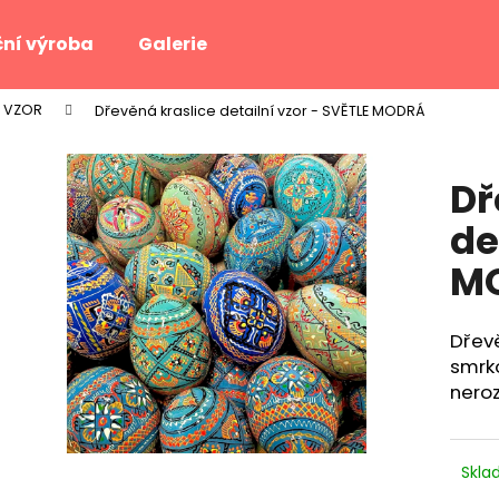
ní výroba
Galerie
Í VZOR
Dřevěná kraslice detailní vzor - SVĚTLE MODRÁ
Co potřebujete najít?
Dř
HLEDAT
de
M
Doporučujeme
Dřev
smrk
neroz
Skl