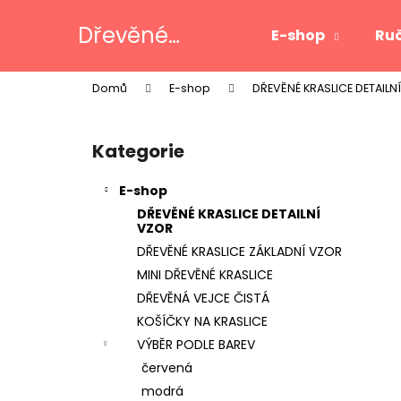
K
Přejít
na
o
Dřevěné
E-shop
Ruč
obsah
Zpět
Zpět
š
kraslice
do
do
í
Domů
E-shop
DŘEVĚNÉ KRASLICE DETAILN
k
obchodu
obchodu
P
o
Kategorie
Přeskočit
s
kategorie
t
E-shop
r
DŘEVĚNÉ KRASLICE DETAILNÍ
a
VZOR
n
DŘEVĚNÉ KRASLICE ZÁKLADNÍ VZOR
n
MINI DŘEVĚNÉ KRASLICE
í
DŘEVĚNÁ VEJCE ČISTÁ
p
KOŠÍČKY NA KRASLICE
a
VÝBĚR PODLE BAREV
n
červená
e
modrá