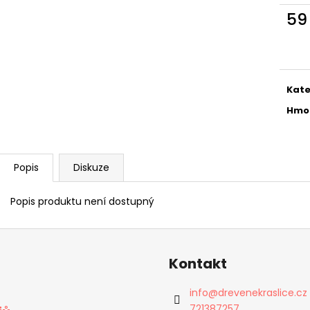
59
Měr
cena
Kate
Hmo
Popis
Diskuze
Popis produktu není dostupný
Kontakt
info
@
drevenekraslice.cz
721387257