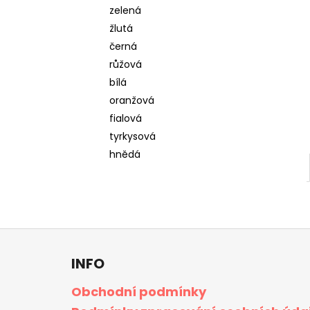
l
zelená
žlutá
černá
růžová
bílá
oranžová
fialová
tyrkysová
hnědá
Z
á
INFO
p
a
Obchodní podmínky
t