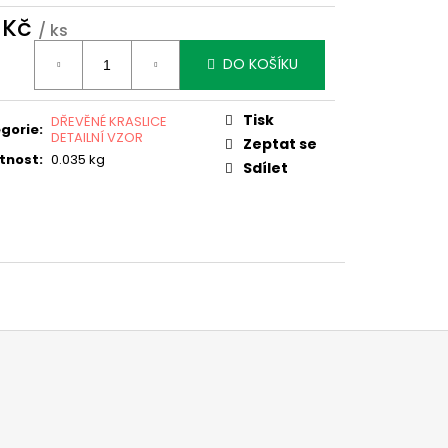
 Kč
/ ks
ná
DO KOŠÍKU
:
Tisk
DŘEVĚNÉ KRASLICE
gorie
:
DETAILNÍ VZOR
Zeptat se
tnost
:
0.035 kg
Sdílet