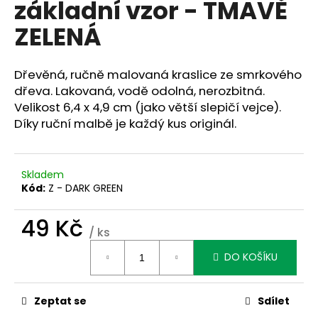
základní vzor - TMAVĚ
a
ZELENÁ
j
í
t
Dřevěná, ručně malovaná kraslice ze smrkového
?
dřeva. Lakovaná, vodě odolná, nerozbitná.
Velikost 6,4 x 4,9 cm (jako větší slepičí vejce).
Díky ruční malbě je každý kus originál.
HLEDAT
Skladem
Kód:
Z - DARK GREEN
49 Kč
D
/ ks
o
Měrná
p
DO KOŠÍKU
cena:
o
r
Zeptat se
Sdílet
u