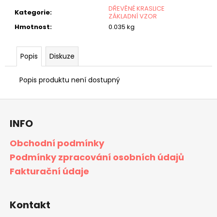
č
DŘEVĚNÉ KRASLICE
u
Kategorie
:
ZÁKLADNÍ VZOR
j
Hmotnost
:
0.035 kg
e
m
e
Popis
Diskuze
Popis produktu není dostupný
Z
á
INFO
p
a
Obchodní podmínky
t
Podmínky zpracování osobních údajů
í
Fakturační údaje
Kontakt