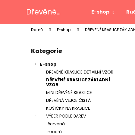
K
Přejít
na
o
Dřevěné
E-shop
Ruč
obsah
Zpět
Zpět
š
kraslice
do
do
í
Domů
E-shop
DŘEVĚNÉ KRASLICE ZÁKLAD
k
obchodu
obchodu
P
o
Kategorie
Přeskočit
s
kategorie
t
E-shop
r
DŘEVĚNÉ KRASLICE DETAILNÍ VZOR
a
DŘEVĚNÉ KRASLICE ZÁKLADNÍ
n
VZOR
n
MINI DŘEVĚNÉ KRASLICE
í
DŘEVĚNÁ VEJCE ČISTÁ
p
KOŠÍČKY NA KRASLICE
a
VÝBĚR PODLE BAREV
n
červená
e
modrá