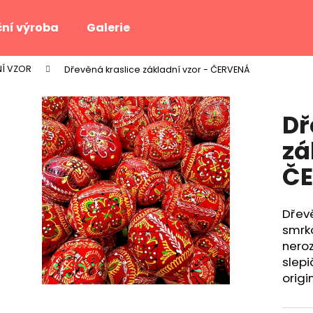
ní výroba
Galerie
NÍ VZOR
Dřevěná kraslice základní vzor - ČERVENÁ
Co potřebujete najít?
Dř
HLEDAT
zá
Č
Doporučujeme
Dřev
smrk
neroz
slepi
origin