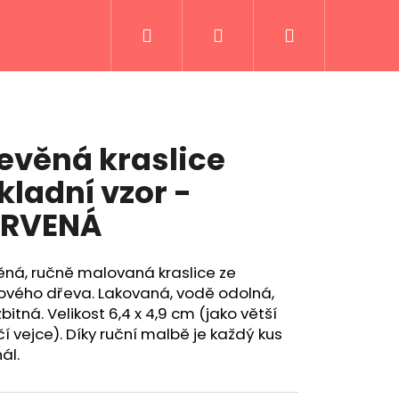
Hledat
Přihlášení
Nákupní
košík
evěná kraslice
kladní vzor -
ERVENÁ
ěná, ručně malovaná kraslice ze
ového dřeva. Lakovaná, vodě odolná,
bitná. Velikost 6,4 x 4,9 cm (jako větší
čí vejce). Díky ruční malbě je každý kus
ál.