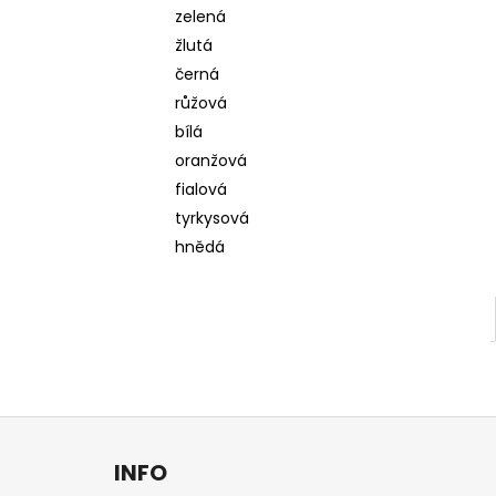
l
zelená
žlutá
černá
růžová
bílá
oranžová
fialová
tyrkysová
hnědá
Z
á
INFO
p