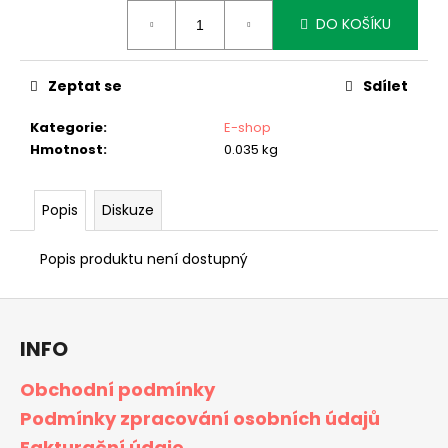
č
Měrná
u
DO KOŠÍKU
cena:
j
e
Zeptat se
Sdílet
m
e
Kategorie
:
E-shop
Hmotnost
:
0.035 kg
Popis
Diskuze
Popis produktu není dostupný
Z
á
INFO
p
a
Obchodní podmínky
t
Podmínky zpracování osobních údajů
í
Fakturační údaje