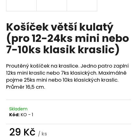
a
j
í
Košíček větší kulatý
t
(pro 12-24ks mini nebo
?
7-10ks klasik kraslic)
Proutěný košíček na kraslice. Jedno patro zaplní
HLEDAT
12ks mini kraslic nebo 7ks klasických. Maximálně
pojme 25ks mini nebo 10ks klasických kraslic.
Průměr 16,5 cm.
D
o
Skladem
p
Kód:
KO - 1
o
r
29 Kč
u
/ ks